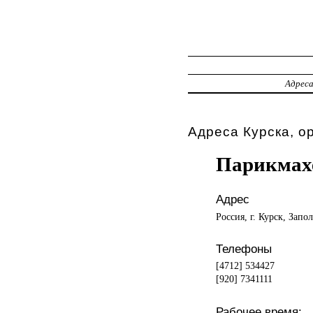
Адрес
Адреса Курска, о
Парикмах
Адрес
Россия, г. Курск, Запол
Телефоны
[4712] 534427
[920] 7341111
Рабочее время: