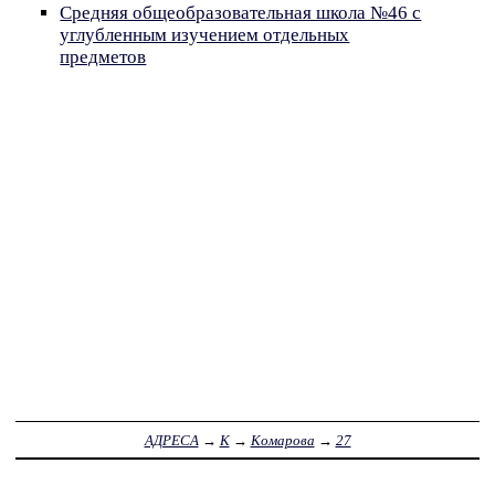
Средняя общеобразовательная школа №46 с
углубленным изучением отдельных
предметов
АДРЕСА
→
К
→
Комарова
→
27