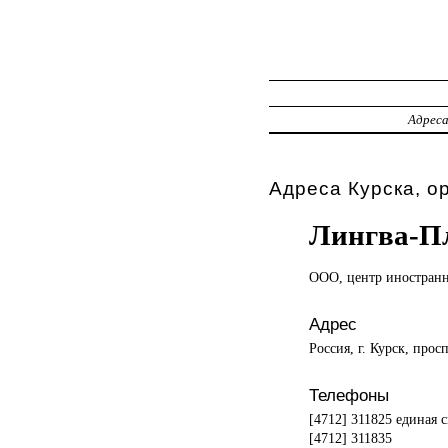
Адрес
Адреса Курска, о
Лингва-П
ООО, центр
иностран
Адрес
Россия, г. Курск, прос
Телефоны
[4712] 311825 единая 
[4712] 311835